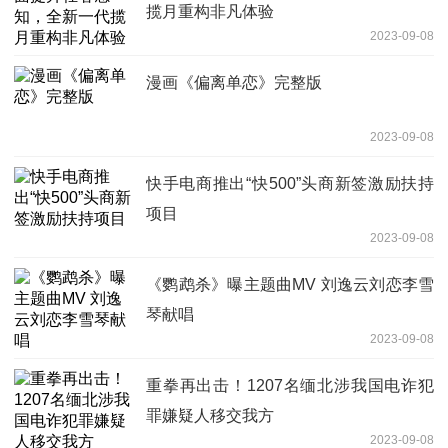
揽月重构非凡体验
2023-09-08
漫画《偏离单恋》完整版
2023-09-08
快手电商推出“快500”头商新签激励扶持
项目
2023-09-08
《鹦鹉杀》曝主题曲MV 刘逸云刘恋李雪
琴献唱
2023-09-08
重拳再出击！1207名缅北涉我国电诈犯
罪嫌疑人移交我方
2023-09-08