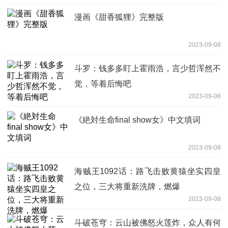
漫画《甜香狐狸》完整版
2023-09-08
斗罗：钱多多盯上霍雨浩，言少哲浑然不
觉，等着后悔吧
2023-09-08
《絶対生命final show女》中文填词
2023-09-08
海贼王1092话：路飞击败黄猿坐实四皇
之位，三大将重新洗牌，燃爆
2023-09-08
斗破苍穹：云山被佛怒火莲炸，众人有何