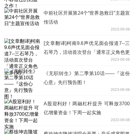
中前社区开展第24个“世界急救日”主题宣
传活动
2023-09-08
[文章翻译]柯南9.6声优见面会报道7--三
石琴乃，活动首次登台「通常正义角色更
2023-09-08
多(笑)」
《无职转生》第二季第10话——『这份
心意』先行预告图！
2023-09-08
A股迎利好！两融杠杆提升 可释放3700
亿增量资金！下周一起实施
2023-09-08
蔡徐坤吉隆坡演唱会开票：音乐盛宴即将