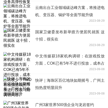
云南出台工业领域碳达峰方案，将推进电
机、变压器、锅炉等全面节能升级
2023-08-29
国家卫健委发布新举措方便居民就医 这
十招，很实在
2023-08-29
中文传媒获18家机构调研：在游戏投放
方面，COK已有5年不进行投放，成本占
2023-09-08
比较少，TWD将根据游戏的节奏进行投
放（附调研问答）
快评｜海珠区百亿地块如期摇号，广州土
拍热度明显回升
2023-09-08
广州3家世界500强企业与龙岩签约