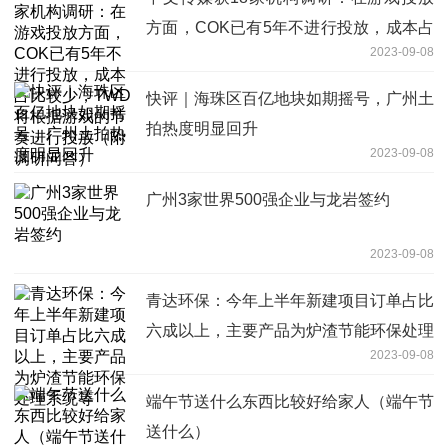
方面，COK已有5年不进行投放，成本占
2023-09-08
比较少，TWD将根据游戏的节奏进行投
放（附调研问答）
快评｜海珠区百亿地块如期摇号，广州土
拍热度明显回升
2023-09-08
广州3家世界500强企业与龙岩签约
2023-09-08
青达环保：今年上半年新建项目订单占比
六成以上，主要产品为炉渣节能环保处理
2023-09-08
系统等
端午节送什么东西比较好给家人（端午节
送什么）