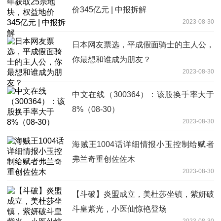
价345亿元 | 中报拆解
2023-08-30
日本网友票选，平成假面骑士的主人公，
你最想和谁成为朋友？
2023-08-30
中文在线（300364）：该股换手率大于
8%（08-30）
2023-08-30
海贼王1004话详细情报小玉控制给赋者
弗兰奇重创佐佐木
2023-08-30
【斗破】炎盟成立，美杜莎坐镇，紫妍破
斗皇紫光，小医仙惊艳登场
2023-08-30