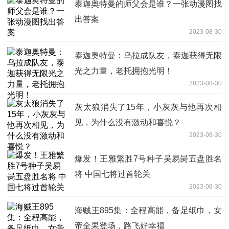
泰迦奥特曼的师父会是谁？一张动漫图找
出答案
2023-08-30
泰迦奥特曼：乌拉成队友，泰迦获得无限
光之力量，老托拥抱光明！
2023-08-30
灰太狼消失了15年，小灰灰与他再次相
见，为什么没有激动和喜悦？
2023-08-30
爆发！王雅繁胜7号种子吴易昺五盘胜名
将 中国七将过首轮关
2023-08-30
海贼王895集：全程高能，备足纸巾，女
帝全果登场，路飞好幸福