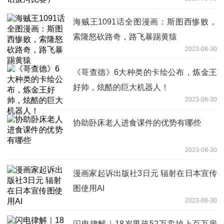
海贼王1091话全图漫画：斯图西惨败，
索隆怒砍路奇，路飞暴踢黄猿
2023-08-30
《哥查德》6大种类的卡绘公布，炼金王
好帅，炫酷的巨大机器人！
2023-08-30
协助卧床老人进食课件的优势有哪些
2023-08-30
漫画家起诉出版社3日元 辐射在日本宣传
图使用AI
2023-08-30
闪电律解｜18岁男孩52万卖掉上百万房